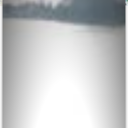
Leaflet
| ©
OpenStreetMap
contributors, Map data: ©
OpenSeaMap
contributors