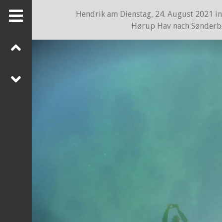
Hendrik
am
Dienstag, 24. August 2021
i
Hørup Hav nach Sønderb