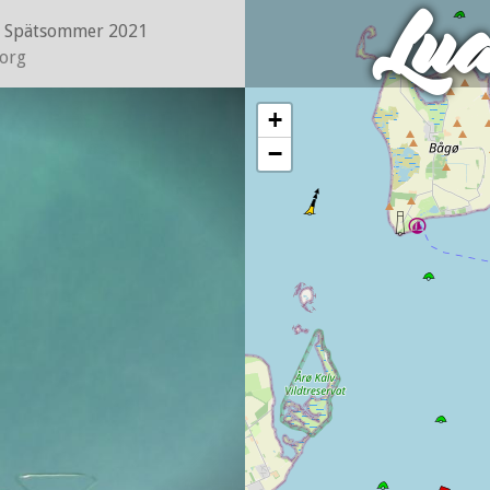
Lu
n
Spätsommer 2021
org
+
−